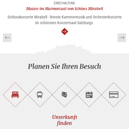
EINSCHALTUNG
Mozart im Marmorsaal von Schloss Mirabell
Schlosskonzerte Mirabell - feinste Kammermusik und Orchesterkonzerte
im schönsten Konzertsaal Salzburgs.
weiter
Planen Sie Ihren Besuch
Unterkunft<br>finden
Sightseeing<br>Tour
Tickets
Events<br>finden
Salzburg
buchen
online<br>kaufen
Unterkunft
finden