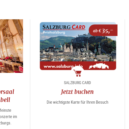
35,-
ab €
Package
SALZBURG CARD
rsaal
Jetzt buchen
bell
Die wichtigste Karte für Ihren Besuch
feinste
nzerte im
zburgs.