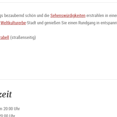
rgs bezaubernd schön und die
Sehenswürdigkeiten
erstrahlen in ein
r
Weltkulturerbe
-Stadt und genießen Sie einen Rundgang in entspan
abell
(straßenseitig)
eit
m 20:00 Uhr
20:00 Uhr