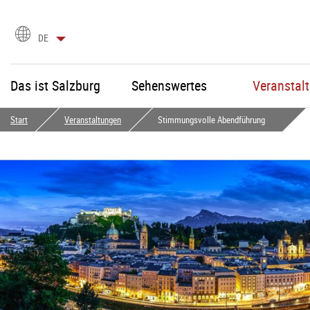
Sprachauswahl
DE
Das ist Salzburg
Sehenswertes
Veranstal
Start
Veranstaltungen
Stimmungsvolle Abendführung