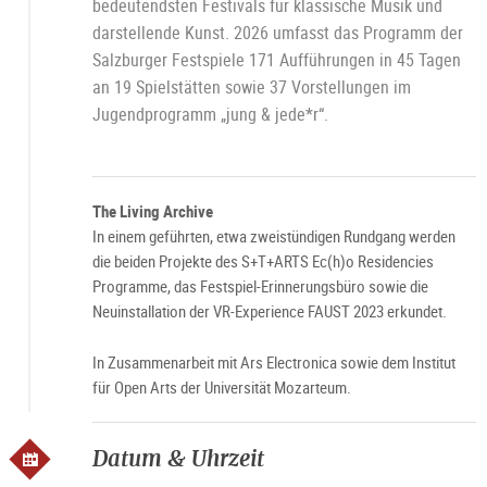
bedeutendsten Festivals für klassische Musik und
In
/
darstellende Kunst. 2026 umfasst das Programm der
Bi
W
2
Salzburger Festspiele 171 Aufführungen in 45 Tagen
an 19 Spielstätten sowie 37 Vorstellungen im
Jugendprogramm „jung & jede*r“.
The Living Archive
In einem geführten, etwa zweistündigen Rundgang werden
die beiden Projekte des S+T+ARTS Ec(h)o Residencies
Programme, das Festspiel-Erinnerungsbüro sowie die
Neuinstallation der VR-Experience FAUST 2023 erkundet.
In Zusammenarbeit mit Ars Electronica sowie dem Institut
für Open Arts der Universität Mozarteum.
Datum & Uhrzeit