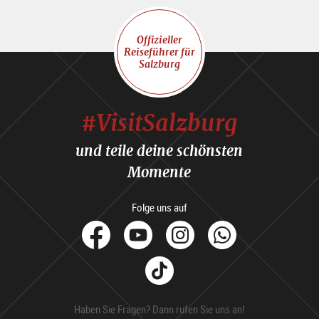
Offizieller
Reiseführer für
Salzburg
#VisitSalzburg
und teile deine schönsten
Momente
Folge uns auf
facebook
Youtube
Instagram
Whats
Tik
Tok
Haben Sie Fragen? Dann rufen Sie uns an!