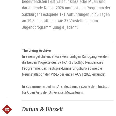
bedeutendsten Festivals für klassische Musik und
In
/
darstellende Kunst. 2026 umfasst das Programm der
Bi
W
2
Salzburger Festspiele 171 Aufführungen in 45 Tagen
an 19 Spielstätten sowie 37 Vorstellungen im
Jugendprogramm „jung & jede*r“.
The Living Archive
In einem geführten, etwa zweistündigen Rundgang werden
die beiden Projekte des S+T+ARTS Ec(h)o Residencies
Programme, das Festspiel-Erinnerungsbüro sowie die
Neuinstallation der VR-Experience FAUST 2023 erkundet.
In Zusammenarbeit mit Ars Electronica sowie dem Institut
für Open Arts der Universität Mozarteum.
Datum & Uhrzeit