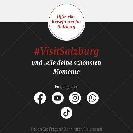
Offizieller
Reiseführer für
Salzburg
#VisitSalzburg
und teile deine schönsten
Momente
Folge uns auf
facebook
Youtube
Instagram
Whats
Tik
Tok
Haben Sie Fragen? Dann rufen Sie uns an!