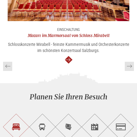
EINSCHALTUNG
Mozart im Marmorsaal von Schloss Mirabell
Schlosskonzerte Mirabell - feinste Kammermusik und Orchesterkonzerte
im schönsten Konzertsaal Salzburgs.
weiter
Planen Sie Ihren Besuch
Unterkunft<br>finden
Sightseeing<br>Tour
Tickets
Events<br>finden
Salzburg
buchen
online<br>kaufen