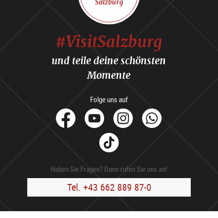
Salzburg
#VisitSalzburg
und teile deine schönsten
Momente
Folge uns auf
facebook
Youtube
Instagram
Whats
Tik
Tok
Haben Sie Fragen? Dann rufen Sie uns an!
Tel. +43 662 889 87-0