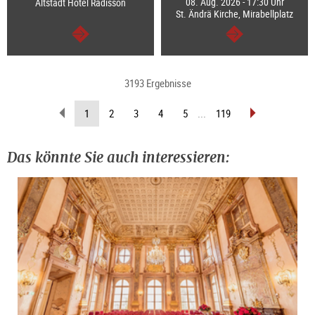
08. Aug. 2026 - 17:30 Uhr
Altstadt Hotel Radisson
St. Ändrä Kirche, Mirabellplatz
weiter
weiter
3193 Ergebnisse
zurückblättern
vorblättern
(aktuelle
1
2
3
4
5
...
119
Seite)
Das könnte Sie auch interessieren: