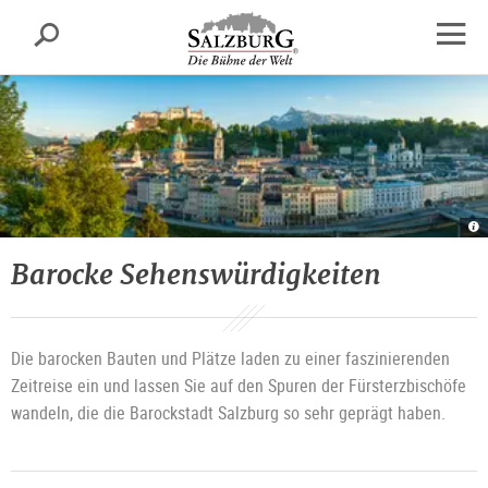
Salzburg
Suche
sr.skipnav.Zum
sr.skipnav.Zum
sr.skipnav.Zu
Inhalt
Hauptmenü
den
Navig
springen
springen
Kontaktinformationen
öffne
P
v
Sa
|
Barocke Sehenswürdigkeiten
©
T
T
Sa
G
Die barocken Bauten und Plätze laden zu einer faszinierenden
Zeitreise ein und lassen Sie auf den Spuren der Fürsterzbischöfe
wandeln, die die Barockstadt Salzburg so sehr geprägt haben.