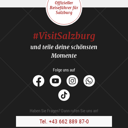
Offizieller
Reiseführer für
Salzburg
#VisitSalzburg
und teile deine schönsten
Momente
Folge uns auf
facebook
Youtube
Instagram
Whats
Tik
Tok
Haben Sie Fragen? Dann rufen Sie uns an!
Tel. +43 662 889 87-0