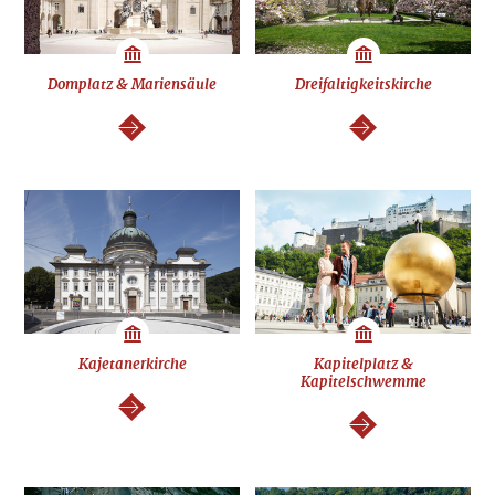
Domplatz & Mariensäule
Dreifaltigkeitskirche
weiter
weiter
Kajetanerkirche
Kapitelplatz &
Kapitelschwemme
weiter
weiter